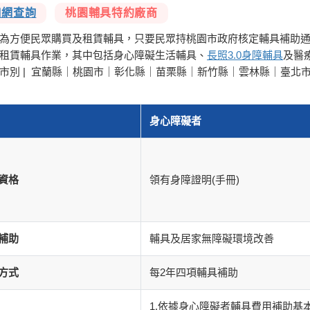
口網查詢
桃園輔具特約
廠商
為方便民眾購買及租賃輔具，只要民眾持桃園市政府核定輔具補助
租賃輔具作業，其中包括身心障礙生活輔具、
長照3.0身障輔具
及醫
市別 | 宜蘭縣｜桃園市｜彰化縣｜苗栗縣｜新竹縣｜雲林縣｜臺北
身心障礙者
資格
領有身障證明(手冊)
補助
輔具及居家無障礙環境改善
方式
每2年四項輔具補助
1.依據身心障礙者輔具費用補助基