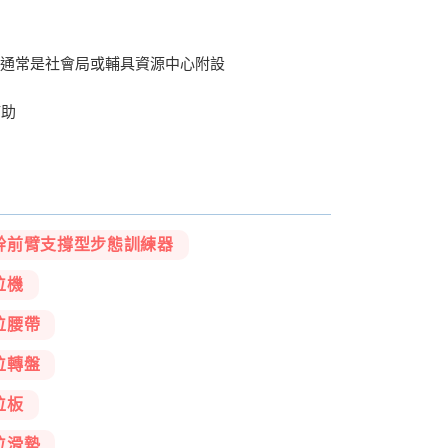
心，通常是社會局或輔具資源中心附設
補助
幹前臂支撐型步態訓練器
位機
位腰帶
位轉盤
位板
位滑墊