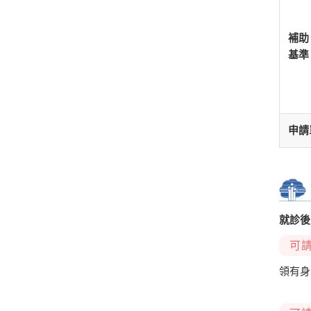
補助
基準
申請
就診後
可
領有身