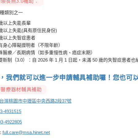
領長照3.0補助：
種類別之一
5歲以上失能長輩
5歲以上失能(具有原住民身份)
0歲以上失智症患者
有身心障礙證明者（不限年齡）
殊醫療／長期病情（如多重慢性病、癌症末期）
要新制（3.0）：自 2026 年 1 月 1 日起，未滿 50 歲的失智症患
，我們就可以進一步申請輔具補助囉！您也可
畊醫療器材輔具補助
台灣桃園市中壢區中央西路2段37號
3-4931515
03-4922805
 :
full.care@msa.hinet.net