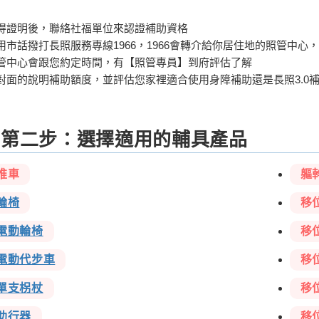
得證明後，聯絡社福單位來認證補助資格
用市話撥打長照服務專線1966，1966會轉介給你居住地的照管中
管中心會跟您約定時間，有【照管專員】到府評估了解
對面的說明補助額度，並評估您家裡適合使用身障補助還是長照3.0
第二步：選擇適用的輔具產品
推車
軀
輪椅
移
電動輪椅
移
電動代步車
移
單支柺杖
移
助行器
移