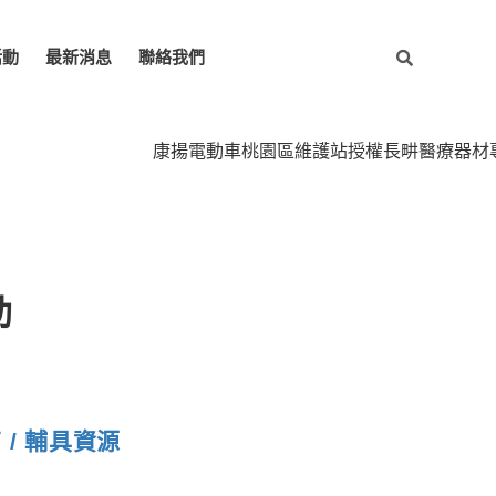
活動
最新消息
聯絡我們
康揚電動車桃園區維護站授權長畊醫療器材專業維修~康揚
助
 / 輔具資源