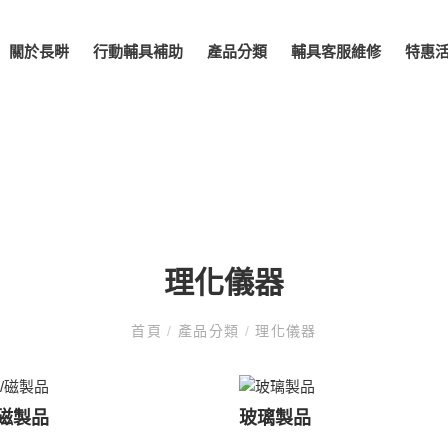
關於長畊
行動輔具補助
產品分類
輔具客服維修
特惠
理化儀器
首頁
/
產品分類
/
理化儀器
/磁製品
玻璃製品