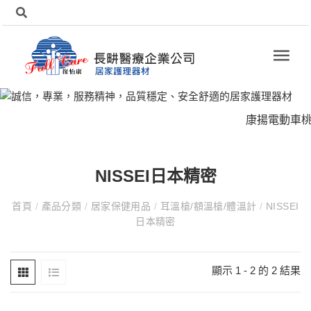
康揚電動車桃
NISSEI日本精密
首頁
/
產品分類
/
居家保健用品
/
耳溫槍/額溫槍/體溫計
/
NISSEI
日本精密
顯示 1 - 2 的 2 結果