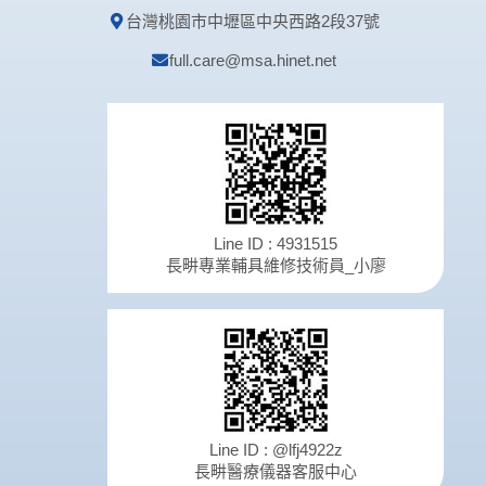
台灣桃園市中壢區中央西路2段37號
full.care@msa.hinet.net
Line ID : 4931515
長畊專業輔具維修技術員_小廖
Line ID : @lfj4922z
長畊醫療儀器客服中心