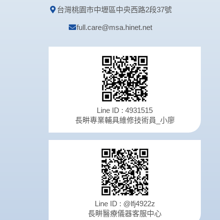
台灣桃園市中壢區中央西路2段37號
full.care@msa.hinet.net
Line ID : 4931515
長畊專業輔具維修技術員_小廖
Line ID : @lfj4922z
長畊醫療儀器客服中心