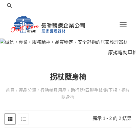
康揚電動車桃
拐杖隨身椅
首頁
/
產品分類
/
行動輔具用品
/
助行器/四腳手杖/腋下拐
/
拐杖
隨身椅
顯示 1 - 2 的 2 結果