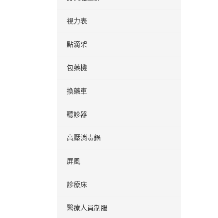
視力表
點滴架
包藥機
換藥車
聽診器
高壓消毒鍋
屏風
診療床
醫療人員制服