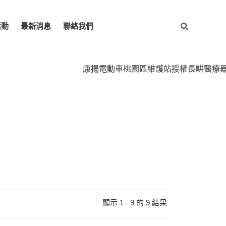
活動
最新消息
聯絡我們
康揚電動車桃園區維護站授權長畊醫療器材專業
顯示 1 - 9 的 9 結果