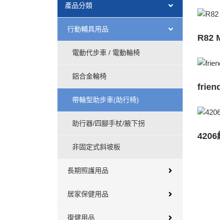
產品分類
行動輔具用品
R82 
電動代步車 / 電動輪椅
鋁合金輪椅
fri
帶輪型助步車(助行椅)
助行器/四腳手杖/腋下拐
420
非固定式斜坡板
長期照護用品
居家保健用品
復健用品