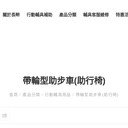
關於長畊
行動輔具補助
產品分類
輔具客服維修
特惠
帶輪型助步車(助行椅)
首頁
/
產品分類
/
行動輔具用品
/
帶輪型助步車(助行椅)