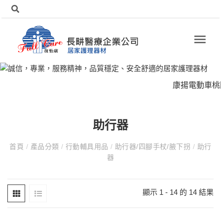
康揚電動車桃園
助行器
首頁
/
產品分類
/
行動輔具用品
/
助行器/四腳手杖/腋下拐
/
助行
器
顯示 1 - 14 的 14 結果