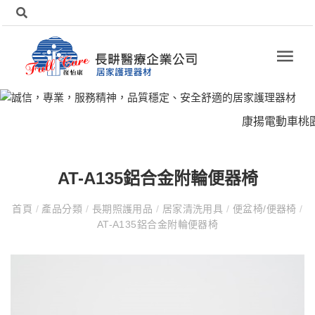
康揚電動車桃園
AT-A135鋁合金附輪便器椅
首頁
/
產品分類
/
長期照護用品
/
居家清洗用具
/
便盆椅/便器椅
/
AT-A135鋁合金附輪便器椅